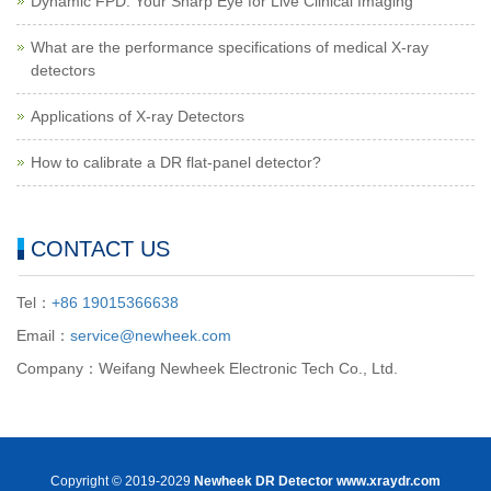
Dynamic FPD: Your Sharp Eye for Live Clinical Imaging
What are the performance specifications of medical X-ray
detectors
Applications of X-ray Detectors
How to calibrate a DR flat-panel detector?
CONTACT US
Tel：
+86 19015366638
Email：
service@newheek.com
Company：Weifang Newheek Electronic Tech Co., Ltd.
Copyright © 2019-2029
Newheek DR Detector
www.xraydr.com